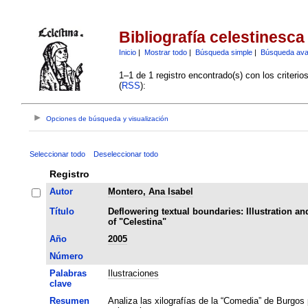
Bibliografía celestinesca
Inicio
|
Mostrar todo
|
Búsqueda simple
|
Búsqueda av
1–1 de 1 registro encontrado(s) con los criteri
(
RSS
):
Opciones de búsqueda y visualización
Seleccionar todo
Deseleccionar todo
Registro
Autor
Montero, Ana Isabel
Título
Deflowering textual boundaries: Illustration an
of "Celestina"
Año
2005
Número
Palabras
Ilustraciones
clave
Resumen
Analiza las xilografías de la “Comedia” de Burgos 