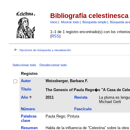
Bibliografía celestinesca
Inicio
|
Mostrar todo
|
Búsqueda simple
|
Búsqueda av
1–1 de 1 registro encontrado(s) con los criteri
(
RSS
):
Opciones de búsqueda y visualización
Seleccionar todo
Deseleccionar todo
Registro
Autor
Weissberger, Barbara F.
Título
The Genesis of Paula Rego�s "A Casa de Cele
Año
2011
Revista
La pluma es lengu
Michael Gerli
Número
Fascículo
Palabras
Paula Rego
;
Pintura
clave
Resumen
Habla de la influencia de “Celestina” sobre la obr