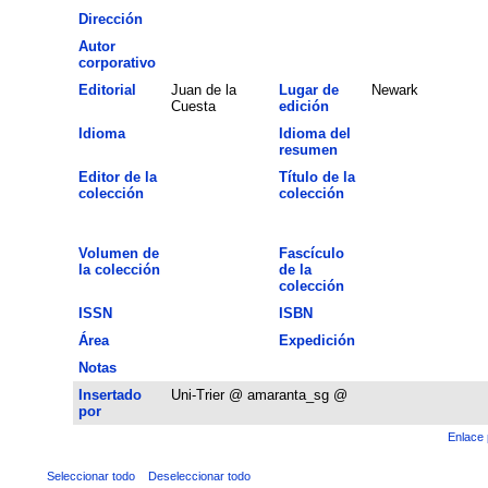
Dirección
Autor
corporativo
Editorial
Juan de la
Lugar de
Newark
Cuesta
edición
Idioma
Idioma del
resumen
Editor de la
Título de la
colección
colección
Volumen de
Fascículo
la colección
de la
colección
ISSN
ISBN
Área
Expedición
Notas
Insertado
Uni-Trier @ amaranta_sg @
por
Enlace 
Seleccionar todo
Deseleccionar todo