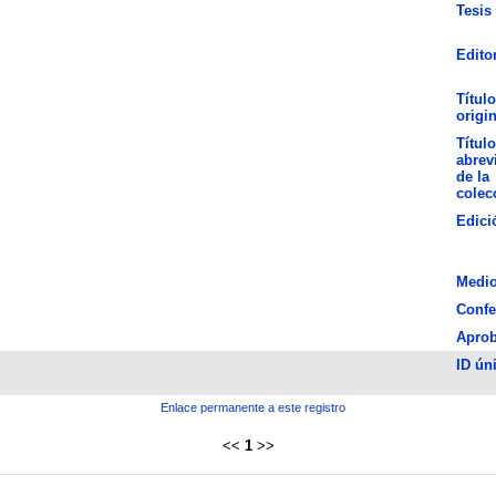
Tesis
Edito
Título
origin
Título
abrev
de la
colec
Edici
Medi
Confe
Apro
ID ún
Enlace permanente a este registro
<<
1
>>