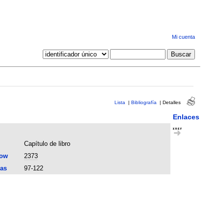
Mi cuenta
Lista
|
Bibliografía
|
Detalles
Enlaces
Capítulo de libro
now
2373
as
97-122