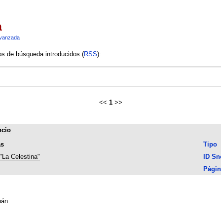
a
vanzada
ios de búsqueda introducidos (
RSS
):
<<
1
>>
ncio
as
Tipo
"La Celestina"
ID S
Págin
bán.