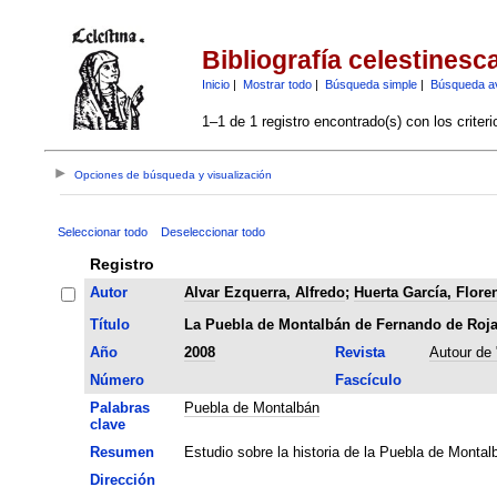
Bibliografía celestinesc
Inicio
|
Mostrar todo
|
Búsqueda simple
|
Búsqueda a
1–1 de 1 registro encontrado(s) con los criter
Opciones de búsqueda y visualización
Seleccionar todo
Deseleccionar todo
Registro
Autor
Alvar Ezquerra, Alfredo
;
Huerta García, Flore
Título
La Puebla de Montalbán de Fernando de Roj
Año
2008
Revista
Autour de 
Número
Fascículo
Palabras
Puebla de Montalbán
clave
Resumen
Estudio sobre la historia de la Puebla de Montal
Dirección