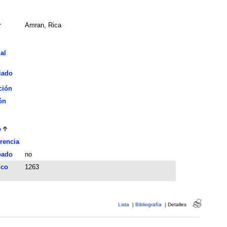
r
Amran, Rica
al
iado
ción
ón
o
rencia
bado
no
ico
1263
Lista
|
Bibliografía
|
Detalles