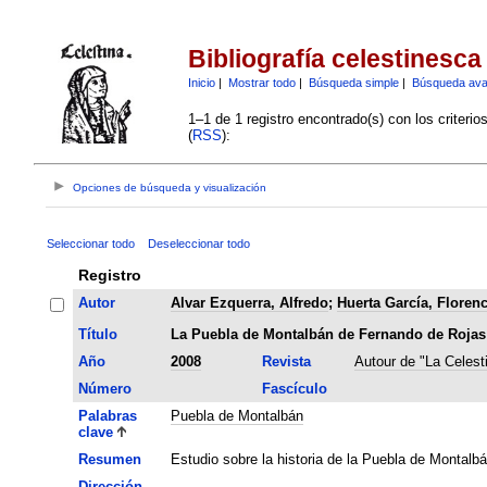
Bibliografía celestinesca
Inicio
|
Mostrar todo
|
Búsqueda simple
|
Búsqueda av
1–1 de 1 registro encontrado(s) con los criteri
(
RSS
):
Opciones de búsqueda y visualización
Seleccionar todo
Deseleccionar todo
Registro
Autor
Alvar Ezquerra, Alfredo
;
Huerta García, Florenc
Título
La Puebla de Montalbán de Fernando de Rojas
Año
2008
Revista
Autour de "La Celest
Número
Fascículo
Palabras
Puebla de Montalbán
clave
Resumen
Estudio sobre la historia de la Puebla de Montalbá
Dirección