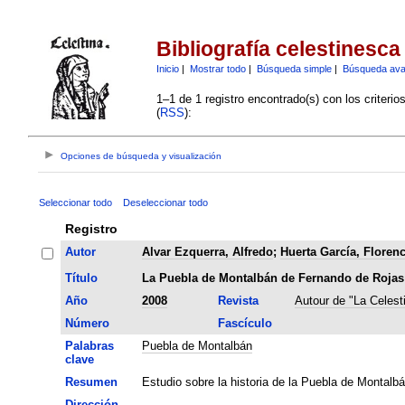
Bibliografía celestinesca
Inicio
|
Mostrar todo
|
Búsqueda simple
|
Búsqueda av
1–1 de 1 registro encontrado(s) con los criteri
(
RSS
):
Opciones de búsqueda y visualización
Seleccionar todo
Deseleccionar todo
Registro
Autor
Alvar Ezquerra, Alfredo
;
Huerta García, Florenc
Título
La Puebla de Montalbán de Fernando de Rojas
Año
2008
Revista
Autour de "La Celest
Número
Fascículo
Palabras
Puebla de Montalbán
clave
Resumen
Estudio sobre la historia de la Puebla de Montalbá
Dirección