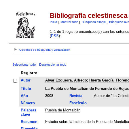
Bibliografía celestinesca
Inicio
|
Mostrar todo
|
Búsqueda simple
|
Búsqueda av
1–1 de 1 registro encontrado(s) con los criteri
(
RSS
):
Opciones de búsqueda y visualización
Seleccionar todo
Deseleccionar todo
Registro
Autor
Alvar Ezquerra, Alfredo
;
Huerta García, Florenc
Título
La Puebla de Montalbán de Fernando de Rojas
Año
2008
Revista
Autour de "La Celest
Número
Fascículo
Palabras
Puebla de Montalbán
clave
Resumen
Estudio sobre la historia de la Puebla de Montalbá
Dirección