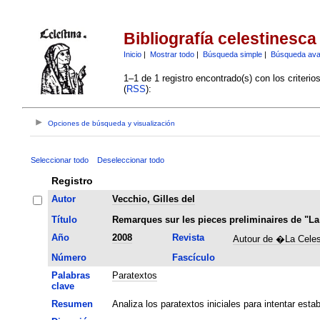
Bibliografía celestinesca
Inicio
|
Mostrar todo
|
Búsqueda simple
|
Búsqueda av
1–1 de 1 registro encontrado(s) con los criteri
(
RSS
):
Opciones de búsqueda y visualización
Seleccionar todo
Deseleccionar todo
Registro
Autor
Vecchio, Gilles del
Título
Remarques sur les pieces preliminaires de "La
Año
2008
Revista
Autour de �La Cele
Número
Fascículo
Palabras
Paratextos
clave
Resumen
Analiza los paratextos iniciales para intentar esta