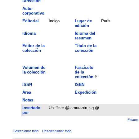
Dirección
Autor
corporativo
Editorial
Indigo
Lugar de
Paris
edición
Idioma
Idioma del
resumen
Editor de la
Título de la
colección
colección
Volumen de
Fascículo
la colección
de la
colección
ISSN
ISBN
Área
Expedición
Notas
Insertado
Uni-Trier @ amaranta_sg @
por
Enlace 
Seleccionar todo
Deseleccionar todo