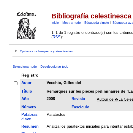
Bibliografía celestinesca
Inicio
|
Mostrar todo
|
Búsqueda simple
|
Búsqueda av
1–1 de 1 registro encontrado(s) con los criteri
(
RSS
):
Opciones de búsqueda y visualización
Seleccionar todo
Deseleccionar todo
Registro
Autor
Vecchio, Gilles del
Título
Remarques sur les pieces preliminaires de "La
Año
2008
Revista
Autour de �La Cele
Número
Fascículo
Palabras
Paratextos
clave
Resumen
Analiza los paratextos iniciales para intentar esta