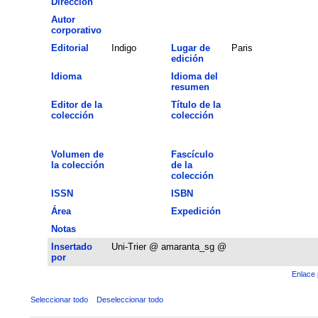
Dirección
Autor
corporativo
Editorial
Indigo
Lugar de
Paris
edición
Idioma
Idioma del
resumen
Editor de la
Título de la
colección
colección
Volumen de
Fascículo
la colección
de la
colección
ISSN
ISBN
Área
Expedición
Notas
Insertado
Uni-Trier @ amaranta_sg @
por
Enlace 
Seleccionar todo
Deseleccionar todo