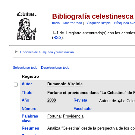
Bibliografía celestinesca
Inicio
|
Mostrar todo
|
Búsqueda simple
|
Búsqueda av
1–1 de 1 registro encontrado(s) con los criteri
(
RSS
):
Opciones de búsqueda y visualización
Seleccionar todo
Deseleccionar todo
Registro
Autor
Dumanoir, Virginie
Título
Fortune et providence dans "La Célestine" de
Año
2008
Revista
Autour de �La Cele
Número
Fascículo
Palabras
Fortuna
;
Providencia
clave
Resumen
Analiza “Celestina” desde la perspectiva de los c