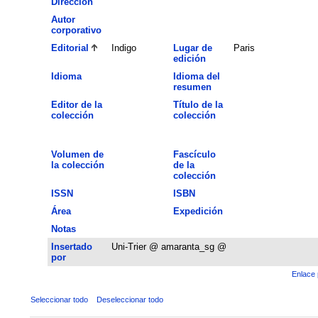
Dirección
Autor
corporativo
Editorial
Indigo
Lugar de
Paris
edición
Idioma
Idioma del
resumen
Editor de la
Título de la
colección
colección
Volumen de
Fascículo
la colección
de la
colección
ISSN
ISBN
Área
Expedición
Notas
Insertado
Uni-Trier @ amaranta_sg @
por
Enlace 
Seleccionar todo
Deseleccionar todo