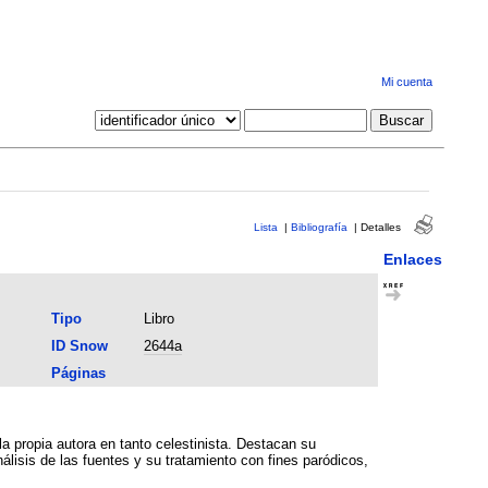
Mi cuenta
Lista
|
Bibliografía
|
Detalles
Enlaces
Tipo
Libro
ID Snow
2644a
Páginas
la propia autora en tanto celestinista. Destacan su
nálisis de las fuentes y su tratamiento con fines paródicos,