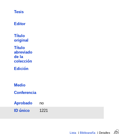
Tesis
Editor
Título
original
Título
abreviado
de la
colección
Edición
Medio
Conferencia
Aprobado
no
ID único
1221
Lista
|
Bibliografía
|
Detalles