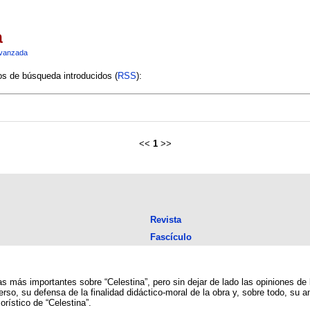
a
vanzada
ios de búsqueda introducidos (
RSS
):
<<
1
>>
Revista
Fascículo
s más importantes sobre “Celestina”, pero sin dejar de lado las opiniones de 
rso, su defensa de la finalidad didáctico-moral de la obra y, sobre todo, su a
rístico de “Celestina”.