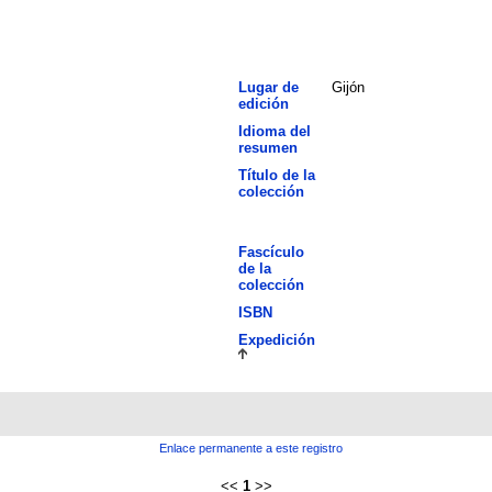
Lugar de
Gijón
edición
Idioma del
resumen
Título de la
colección
Fascículo
de la
colección
ISBN
Expedición
Enlace permanente a este registro
<<
1
>>