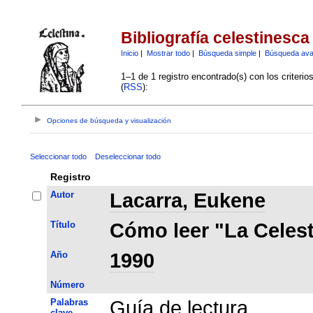
Bibliografía celestinesca
Inicio
|
Mostrar todo
|
Búsqueda simple
|
Búsqueda av
1–1 de 1 registro encontrado(s) con los criteri
(
RSS
):
Opciones de búsqueda y visualización
Seleccionar todo
Deseleccionar todo
Registro
Autor
Lacarra, Eukene
Título
Cómo leer "La Celest
Año
1990
Número
Palabras
Guía de lectura
clave