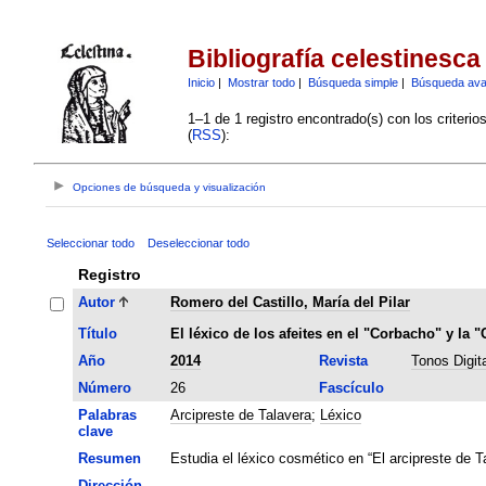
Bibliografía celestinesca
Inicio
|
Mostrar todo
|
Búsqueda simple
|
Búsqueda av
1–1 de 1 registro encontrado(s) con los criteri
(
RSS
):
Opciones de búsqueda y visualización
Seleccionar todo
Deseleccionar todo
Registro
Autor
Romero del Castillo, María del Pilar
Título
El léxico de los afeites en el "Corbacho" y la "
Año
2014
Revista
Tonos Digita
Número
26
Fascículo
Palabras
Arcipreste de Talavera
;
Léxico
clave
Resumen
Estudia el léxico cosmético en “El arcipreste de Ta
Dirección