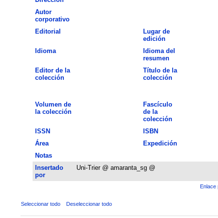
Autor
corporativo
Editorial
Lugar de
edición
Idioma
Idioma del
resumen
Editor de la
Título de la
colección
colección
Volumen de
Fascículo
la colección
de la
colección
ISSN
ISBN
Área
Expedición
Notas
Insertado
Uni-Trier @ amaranta_sg @
por
Enlace 
Seleccionar todo
Deseleccionar todo