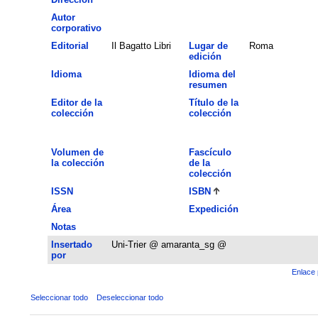
Autor
corporativo
Editorial
Il Bagatto Libri
Lugar de
Roma
edición
Idioma
Idioma del
resumen
Editor de la
Título de la
colección
colección
Volumen de
Fascículo
la colección
de la
colección
ISSN
ISBN
Área
Expedición
Notas
Insertado
Uni-Trier @ amaranta_sg @
por
Enlace 
Seleccionar todo
Deseleccionar todo