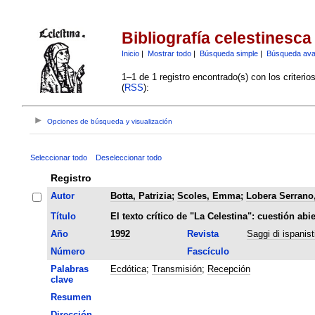
Bibliografía celestinesca
Inicio
|
Mostrar todo
|
Búsqueda simple
|
Búsqueda av
1–1 de 1 registro encontrado(s) con los criteri
(
RSS
):
Opciones de búsqueda y visualización
Seleccionar todo
Deseleccionar todo
Registro
Autor
Botta, Patrizia
;
Scoles, Emma
;
Lobera Serrano,
Título
El texto crítico de "La Celestina": cuestión abie
Año
1992
Revista
Saggi di ispanis
Número
Fascículo
Palabras
Ecdótica
;
Transmisión
;
Recepción
clave
Resumen
Dirección