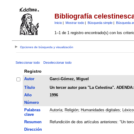
Bibliografía celestinesc
Inicio
|
Mostrar todo
|
Búsqueda simple
|
Búsqueda a
1–1 de 1 registro encontrado(s) con los criter
Opciones de búsqueda y visualización
Seleccionar todo
Deseleccionar todo
Registro
Autor
Garci-Gómez, Miguel
Título
Un tercer autor para "La Celestina". ADENDA: 
Año
1996
Número
Palabras
Autoría
;
Religión
;
Humanidades digitales
;
Léxico
clave
Resumen
Refundición de dos artículos anteriores: “Un terce
Dirección