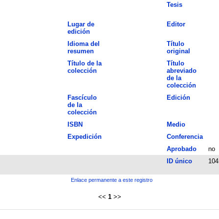
Tesis
Lugar de
Editor
edición
Idioma del
Título
resumen
original
Título de la
Título
colección
abreviado
de la
colección
Fascículo
Edición
de la
colección
ISBN
Medio
Expedición
Conferencia
Aprobado
no
ID único
104
Enlace permanente a este registro
<<
1
>>