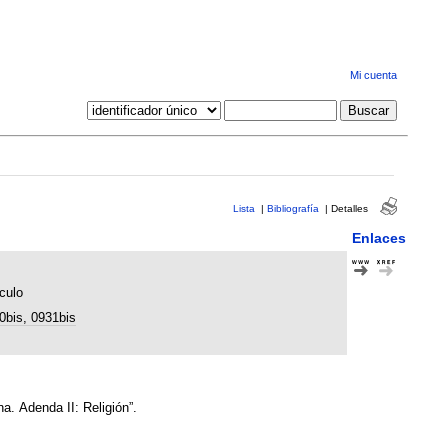
Mi cuenta
Lista
|
Bibliografía
|
Detalles
Enlaces
culo
0bis, 0931bis
na. Adenda II: Religión”.