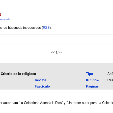
a
vanzada
ios de búsqueda introducidos (
RSS
):
<<
1
>>
Criterio de lo religioso
Tipo
Artí
Revista
ID Snow
093
Fascículo
Páginas
r autor para 'La Celestina': Adenda I: Dios” y “Un tercer autor para La Celesti