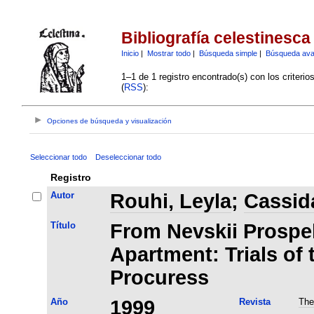
Bibliografía celestinesca
Inicio
|
Mostrar todo
|
Búsqueda simple
|
Búsqueda av
1–1 de 1 registro encontrado(s) con los criteri
(
RSS
):
Opciones de búsqueda y visualización
Seleccionar todo
Deseleccionar todo
Registro
Autor
Rouhi, Leyla
;
Cassida
Título
From Nevskii Prospek
Apartment: Trials of
Procuress
Año
1999
Revista
The