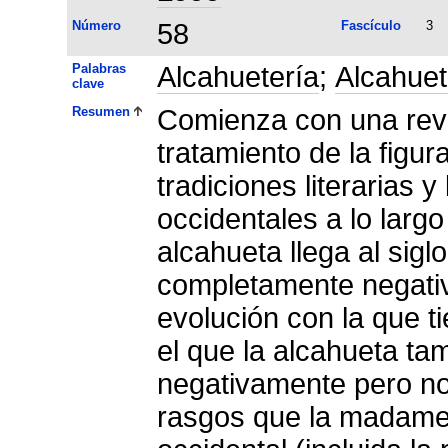
Número
58
Fascículo
3
Palabras
Alcahuetería
;
Alcahue
clave
Resumen
Comienza con una revis
tratamiento de la figur
tradiciones literarias 
occidentales a lo larg
alcahueta llega al sigl
completamente negativ
evolución con la que ti
el que la alcahueta ta
negativamente pero n
rasgos que la madame 