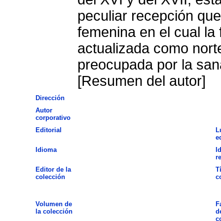
peculiar recepción qu
femenina en el cual la 
actualizada como norte
preocupada por la san
[Resumen del autor]
Dirección
Autor
corporativo
Editorial
L
e
Idioma
I
r
Editor de la
T
colección
c
Volumen de
F
la colección
d
c