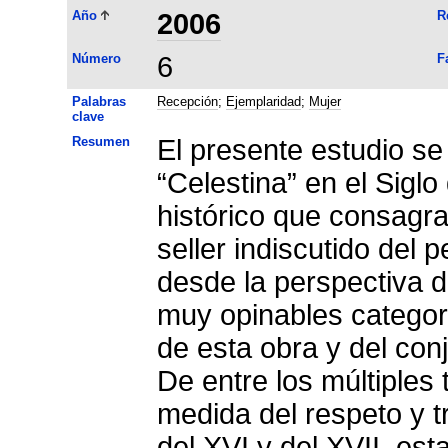
Año
2006
R
Número
6
F
Palabras
Recepción
;
Ejemplaridad
;
Mujer
clave
Resumen
El presente estudio se
“Celestina” en el Sig
histórico que consagra
seller indiscutido del 
desde la perspectiva d
muy opinables categor
de esta obra y del con
De entre los múltiples
medida del respeto y t
del XVI y del XVII, est