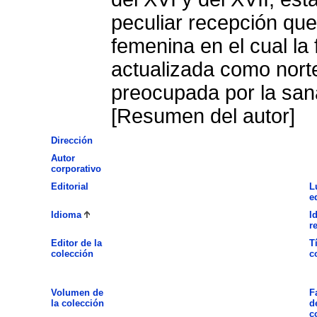
peculiar recepción qu
femenina en el cual la 
actualizada como norte
preocupada por la san
[Resumen del autor]
Dirección
Autor
corporativo
Editorial
L
e
Idioma
I
r
Editor de la
T
colección
c
Volumen de
F
la colección
d
c