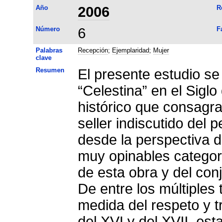
Año
2006
R
Número
6
F
Palabras
Recepción
;
Ejemplaridad
;
Mujer
clave
Resumen
El presente estudio se
“Celestina” en el Sig
histórico que consagra
seller indiscutido del 
desde la perspectiva d
muy opinables categor
de esta obra y del con
De entre los múltiples
medida del respeto y t
del XVI y del XVII, est