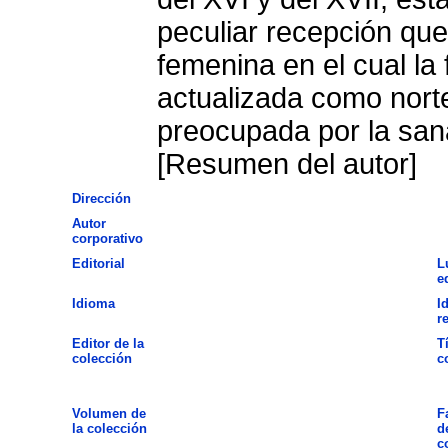
peculiar recepción qu
femenina en el cual la 
actualizada como norte
preocupada por la san
[Resumen del autor]
Dirección
Autor
corporativo
Editorial
L
e
Idioma
I
r
Editor de la
T
colección
c
Volumen de
F
la colección
d
c