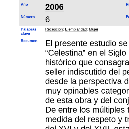
Año
2006
R
Número
6
F
Palabras
Recepción
;
Ejemplaridad
;
Mujer
clave
Resumen
El presente estudio se
“Celestina” en el Sig
histórico que consagra
seller indiscutido del 
desde la perspectiva d
muy opinables categor
de esta obra y del con
De entre los múltiples
medida del respeto y t
del XVI y del XVII, est