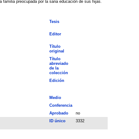
da familia preocupada por la sana educación de sus hijas.
Tesis
Editor
Título
original
Título
abreviado
de la
colección
Edición
Medio
Conferencia
Aprobado
no
ID único
3332