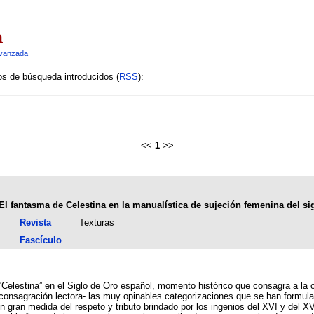
a
vanzada
ios de búsqueda introducidos (
RSS
):
<<
1
>>
El fantasma de Celestina en la manualística de sujeción femenina del si
Revista
Texturas
Fascículo
 “Celestina” en el Siglo de Oro español, momento histórico que consagra a la 
 consagración lectora- las muy opinables categorizaciones que se han formula
n gran medida del respeto y tributo brindado por los ingenios del XVI y del XV