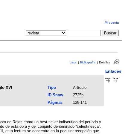
Mi cuenta
Lista
|
Bibliografía
|
Detalles
Enlaces
glo XVI
Tipo
Artículo
ID Snow
2725b
Páginas
129-141
obra de Rojas como un best-seller indiscutido del período y
do de esta obra y del conjunto denominado “celestinesca”.
II, esta lectura se concentra en la peculiar recepción que