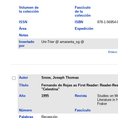
Volumen de
Fascículo
la colección
de la
colección
ISSN
ISBN
978-1-56954-
Área
Expedición
Notas
Insertado
Uni-Trier @ amaranta_sg @
por
Enlace 
Autor
Snow, Joseph Thomas
Título
Fernando de Rojas as First Reader: Reader-Re
"Celestina"
Año
1995
Revista
Studies on M
Literature in 
Fraker
Número
Fascículo
Palabras
Recepción