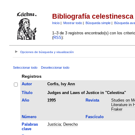
Bibliografía celestinesca
Inicio
|
Mostrar todo
|
Búsqueda simple
|
Búsqueda av
1–3 de 3 registros encontrado(s) con los criter
(
RSS
):
Opciones de búsqueda y visualización
Seleccionar todo
Deseleccionar todo
Registros
Autor
Corfis, Ivy Ann
Título
Judges and Laws of Justice in "Celestina"
Año
1995
Revista
Studies on M
Literature in 
Fraker
Número
Fascículo
Palabras
Justicia
;
Derecho
clave