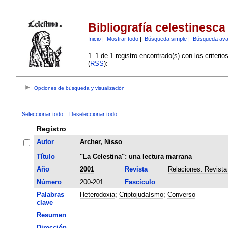
Bibliografía celestinesca
Inicio
|
Mostrar todo
|
Búsqueda simple
|
Búsqueda av
1–1 de 1 registro encontrado(s) con los criteri
(
RSS
):
Opciones de búsqueda y visualización
Seleccionar todo
Deseleccionar todo
Registro
Autor
Archer, Nisso
Título
"La Celestina": una lectura marrana
Año
2001
Revista
Relaciones. Revista
Número
200-201
Fascículo
Palabras
Heterodoxia
;
Criptojudaísmo
;
Converso
clave
Resumen
Dirección