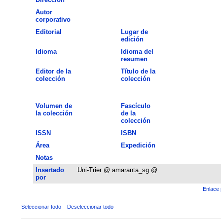
Autor
corporativo
Editorial
Lugar de
edición
Idioma
Idioma del
resumen
Editor de la
Título de la
colección
colección
Volumen de
Fascículo
la colección
de la
colección
ISSN
ISBN
Área
Expedición
Notas
Insertado
Uni-Trier @ amaranta_sg @
por
Enlace 
Seleccionar todo
Deseleccionar todo