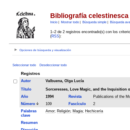
Bibliografía celestinesca
Inicio
|
Mostrar todo
|
Búsqueda simple
|
Búsqueda av
1–2 de 2 registros encontrado(s) con los criter
(
RSS
):
Opciones de búsqueda y visualización
Seleccionar todo
Deseleccionar todo
Registros
Autor
Valbuena, Olga Lucía
Título
Sorceresses, Love Magic, and the Inquisition o
Año
1994
Revista
Publications of the 
Número
109
Fascículo
2
Palabras
Amor
;
Religión
;
Magia
;
Hechicería
clave
Resumen
Dirección