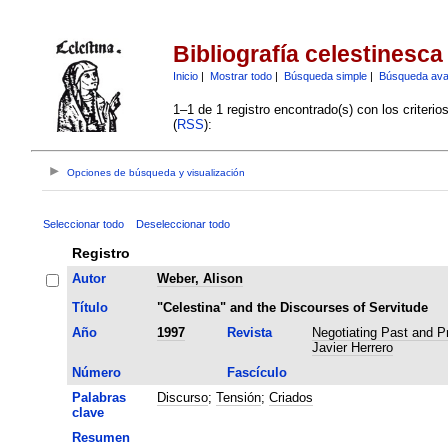
Bibliografía celestinesca
Inicio
|
Mostrar todo
|
Búsqueda simple
|
Búsqueda av
1–1 de 1 registro encontrado(s) con los criteri
(
RSS
):
Opciones de búsqueda y visualización
Seleccionar todo
Deseleccionar todo
Registro
Autor
Weber, Alison
Título
"Celestina" and the Discourses of Servitude
Año
1997
Revista
Negotiating Past and Pr
Javier Herrero
Número
Fascículo
Palabras
Discurso
;
Tensión
;
Criados
clave
Resumen