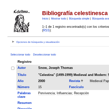
Bibliografía celestinesca
Inicio
|
Mostrar todo
|
Búsqueda simple
|
Búsqueda av
1–1 de 1 registro encontrado(s) con los criteri
(
RSS
):
Opciones de búsqueda y visualización
Seleccionar todo
Deseleccionar todo
Registro
Autor
Snow, Joseph Thomas
Título
"Celestina" (1499-1999) Medieval and Modern: 
Año
2000
Revista
Medieval Pap
Número
15
Fascículo
Palabras
Pervivencia
;
Influencias
;
Recepción
clave
Resumen
Dirección