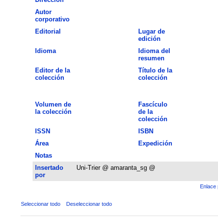
Autor
corporativo
Editorial
Lugar de
edición
Idioma
Idioma del
resumen
Editor de la
Título de la
colección
colección
Volumen de
Fascículo
la colección
de la
colección
ISSN
ISBN
Área
Expedición
Notas
Insertado
Uni-Trier @ amaranta_sg @
por
Enlace 
Seleccionar todo
Deseleccionar todo