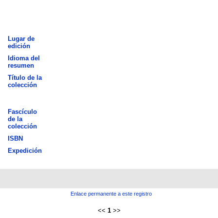
Lugar de
edición
Idioma del
resumen
Título de la
colección
Fascículo
de la
colección
ISBN
Expedición
Enlace permanente a este registro
<<
1
>>