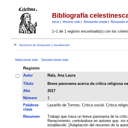
Bibliografía celestinesc
Inicio
|
Mostrar todo
|
Búsqueda simple
|
Búsqueda a
1–1 de 1 registro encontrado(s) con los criter
Opciones de búsqueda y visualización
Seleccionar todo
Deseleccionar todo
Registro
Autor
Rala, Ana Laura
Título
Breve panorama acerca da crítica religiosa na
Año
2017
Número
1
Palabras
Lazarillo de Tormes
;
Crítica social
;
Crítica religi
clave
Resumen
Trabajo que traza un breve panorama de la crític
Renacimiento, centrándose en autores que, sin e
establecido. [Adaptación del resumen de la autor