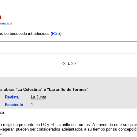
a
vanzada
ios de búsqueda introducidos (
RSS
):
<<
1
>>
s obras "La Celestina" e "Lazarillo de Tormes"
Revista
La Junta
Fascículo
1
osa
a religiosa presente en LC y El Lazarillo de Tormes. A través de este se quie
xagerar, pueden ser considerados adelantados a su tiempo por su concepción 
a]