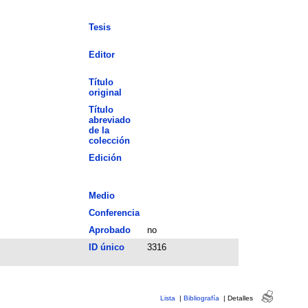
Tesis
Editor
Título
original
Título
abreviado
de la
colección
Edición
Medio
Conferencia
Aprobado
no
ID único
3316
Lista
|
Bibliografía
|
Detalles