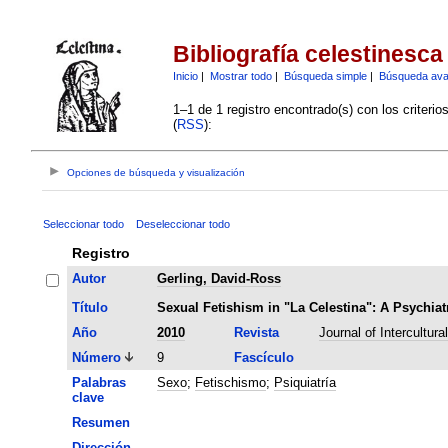
Bibliografía celestinesca
Inicio
|
Mostrar todo
|
Búsqueda simple
|
Búsqueda av
1–1 de 1 registro encontrado(s) con los criteri
(
RSS
):
Opciones de búsqueda y visualización
Seleccionar todo
Deseleccionar todo
Registro
Autor
Gerling, David-Ross
Título
Sexual Fetishism in "La Celestina": A Psychiat
Año
2010
Revista
Journal of Intercultura
Número
9
Fascículo
Palabras
Sexo
;
Fetischismo
;
Psiquiatría
clave
Resumen
Dirección