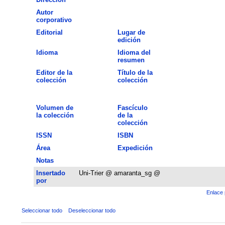
Autor
corporativo
Editorial
Lugar de
edición
Idioma
Idioma del
resumen
Editor de la
Título de la
colección
colección
Volumen de
Fascículo
la colección
de la
colección
ISSN
ISBN
Área
Expedición
Notas
Insertado
Uni-Trier @ amaranta_sg @
por
Enlace 
Seleccionar todo
Deseleccionar todo