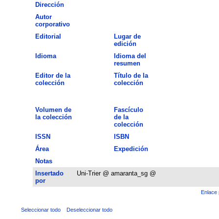
Dirección
Autor
corporativo
Editorial
Lugar de
edición
Idioma
Idioma del
resumen
Editor de la
Título de la
colección
colección
Volumen de
Fascículo
la colección
de la
colección
ISSN
ISBN
Área
Expedición
Notas
Insertado
Uni-Trier @ amaranta_sg @
por
Enlace 
Seleccionar todo
Deseleccionar todo