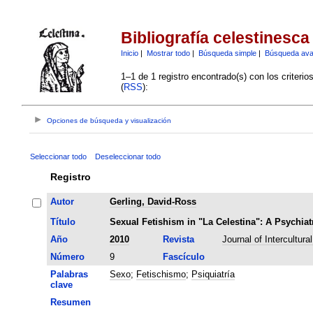
Bibliografía celestinesca
Inicio
|
Mostrar todo
|
Búsqueda simple
|
Búsqueda av
1–1 de 1 registro encontrado(s) con los criteri
(
RSS
):
Opciones de búsqueda y visualización
Seleccionar todo
Deseleccionar todo
Registro
Autor
Gerling, David-Ross
Título
Sexual Fetishism in "La Celestina": A Psychiat
Año
2010
Revista
Journal of Intercultura
Número
9
Fascículo
Palabras
Sexo
;
Fetischismo
;
Psiquiatría
clave
Resumen