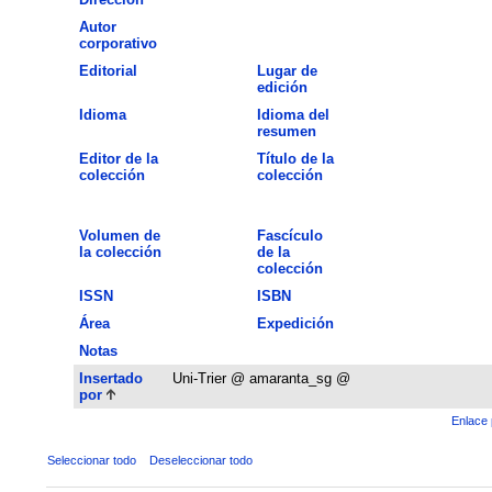
Autor
corporativo
Editorial
Lugar de
edición
Idioma
Idioma del
resumen
Editor de la
Título de la
colección
colección
Volumen de
Fascículo
la colección
de la
colección
ISSN
ISBN
Área
Expedición
Notas
Insertado
Uni-Trier @ amaranta_sg @
por
Enlace 
Seleccionar todo
Deseleccionar todo