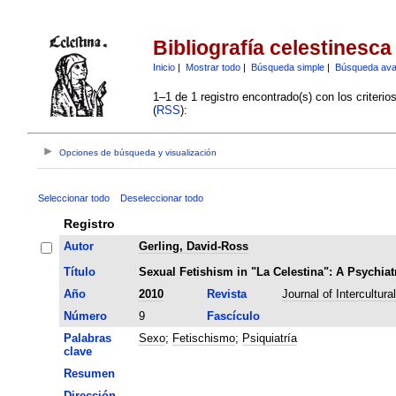
Bibliografía celestinesca
Inicio
|
Mostrar todo
|
Búsqueda simple
|
Búsqueda av
1–1 de 1 registro encontrado(s) con los criteri
(
RSS
):
Opciones de búsqueda y visualización
Seleccionar todo
Deseleccionar todo
Registro
Autor
Gerling, David-Ross
Título
Sexual Fetishism in "La Celestina": A Psychiat
Año
2010
Revista
Journal of Intercultura
Número
9
Fascículo
Palabras
Sexo
;
Fetischismo
;
Psiquiatría
clave
Resumen
Dirección