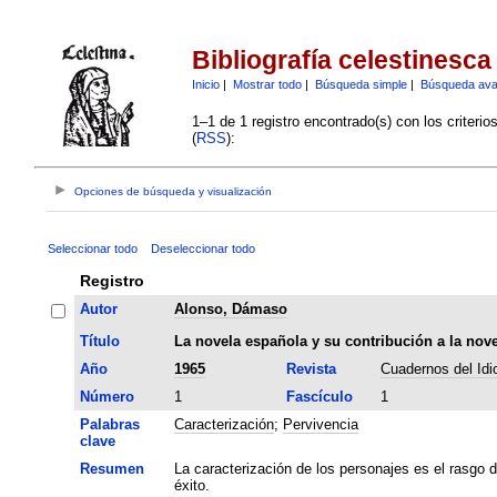
Bibliografía celestinesca
Inicio
|
Mostrar todo
|
Búsqueda simple
|
Búsqueda av
1–1 de 1 registro encontrado(s) con los criteri
(
RSS
):
Opciones de búsqueda y visualización
Seleccionar todo
Deseleccionar todo
Registro
Autor
Alonso, Dámaso
Título
La novela española y su contribución a la nov
Año
1965
Revista
Cuadernos del Id
Número
1
Fascículo
1
Palabras
Caracterización
;
Pervivencia
clave
Resumen
La caracterización de los personajes es el rasgo d
éxito.