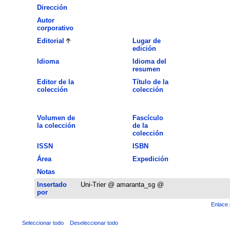
Dirección
Autor
corporativo
Editorial
Lugar de
edición
Idioma
Idioma del
resumen
Editor de la
Título de la
colección
colección
Volumen de
Fascículo
la colección
de la
colección
ISSN
ISBN
Área
Expedición
Notas
Insertado
Uni-Trier @ amaranta_sg @
por
Enlace 
Seleccionar todo
Deseleccionar todo