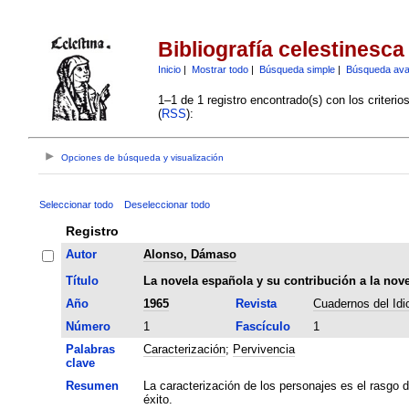
Bibliografía celestinesca
Inicio
|
Mostrar todo
|
Búsqueda simple
|
Búsqueda av
1–1 de 1 registro encontrado(s) con los criteri
(
RSS
):
Opciones de búsqueda y visualización
Seleccionar todo
Deseleccionar todo
Registro
Autor
Alonso, Dámaso
Título
La novela española y su contribución a la nov
Año
1965
Revista
Cuadernos del Id
Número
1
Fascículo
1
Palabras
Caracterización
;
Pervivencia
clave
Resumen
La caracterización de los personajes es el rasgo d
éxito.