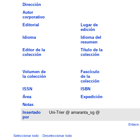
Dirección
Autor
corporativo
Editorial
Lugar de
edición
Idioma
Idioma del
resumen
Editor de la
Título de la
colección
colección
Volumen de
Fascículo
la colección
de la
colección
ISSN
ISBN
Área
Expedición
Notas
Insertado
Uni-Trier @ amaranta_sg @
por
Enlace 
Seleccionar todo
Deseleccionar todo