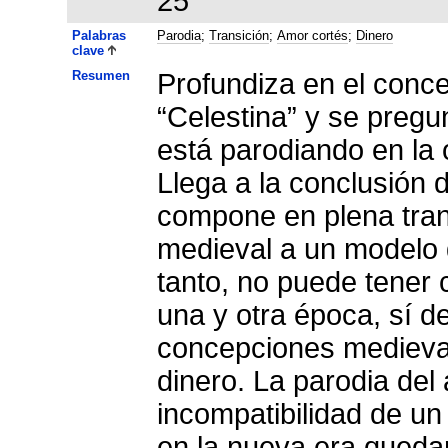
25
Palabras
Parodia
;
Transición
;
Amor cortés
;
Dinero
clave
Resumen
Profundiza en el conce
“Celestina” y se pregu
está parodiando en la 
Llega a la conclusión 
compone en plena tran
medieval a un modelo 
tanto, no puede tener 
una y otra época, sí de
concepciones medieval
dinero. La parodia del
incompatibilidad de un
en la nueva era queda