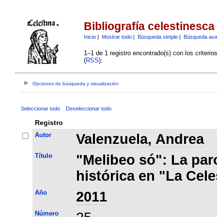
Bibliografía celestinesca
Inicio
|
Mostrar todo
|
Búsqueda simple
|
Búsqueda av
1–1 de 1 registro encontrado(s) con los criteri
(
RSS
):
Opciones de búsqueda y visualización
Seleccionar todo
Deseleccionar todo
Registro
Autor
Valenzuela, Andrea
Título
"Melibeo só": La pa
histórica en "La Cele
Año
2011
Número