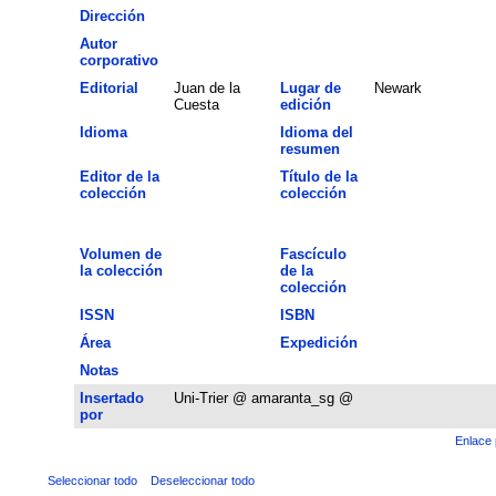
Dirección
Autor
corporativo
Editorial
Juan de la
Lugar de
Newark
Cuesta
edición
Idioma
Idioma del
resumen
Editor de la
Título de la
colección
colección
Volumen de
Fascículo
la colección
de la
colección
ISSN
ISBN
Área
Expedición
Notas
Insertado
Uni-Trier @ amaranta_sg @
por
Enlace 
Seleccionar todo
Deseleccionar todo