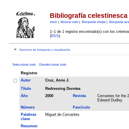
Bibliografía celestinesca
Inicio
|
Mostrar todo
|
Búsqueda simple
|
Búsqueda av
1–1 de 1 registro encontrado(s) con los criteri
(
RSS
):
Opciones de búsqueda y visualización
Seleccionar todo
Deseleccionar todo
Registro
Autor
Cruz, Anne J.
Título
Redressing Dorotea
Año
2000
Revista
Cervantes for the 
Edward Dudley
Número
Fascículo
Palabras
Miguel de Cervantes
clave
Resumen