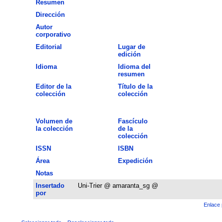
Resumen
Dirección
Autor
corporativo
Editorial
Lugar de
edición
Idioma
Idioma del
resumen
Editor de la
Título de la
colección
colección
Volumen de
Fascículo
la colección
de la
colección
ISSN
ISBN
Área
Expedición
Notas
Insertado
Uni-Trier @ amaranta_sg @
por
Enlace 