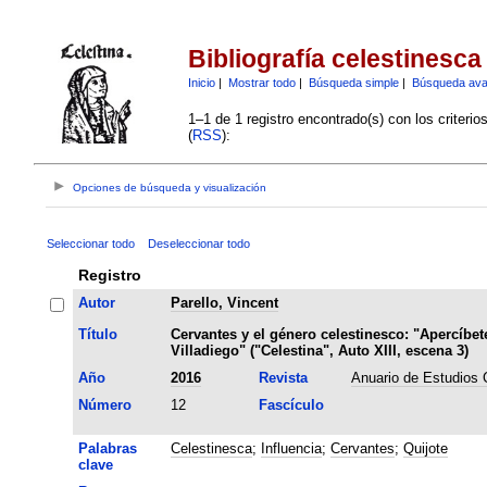
Bibliografía celestinesca
Inicio
|
Mostrar todo
|
Búsqueda simple
|
Búsqueda av
1–1 de 1 registro encontrado(s) con los criteri
(
RSS
):
Opciones de búsqueda y visualización
Seleccionar todo
Deseleccionar todo
Registro
Autor
Parello, Vincent
Título
Cervantes y el género celestinesco: "Apercíbet
Villadiego" ("Celestina", Auto XIII, escena 3)
Año
2016
Revista
Anuario de Estudios 
Número
12
Fascículo
Palabras
Celestinesca
;
Influencia
;
Cervantes
;
Quijote
clave