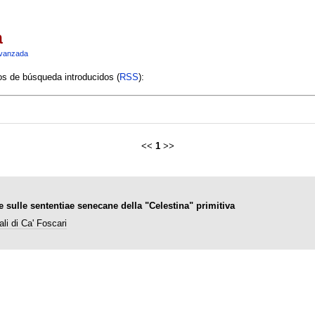
a
vanzada
ios de búsqueda introducidos (
RSS
):
<<
1
>>
e sulle sententiae senecane della "Celestina" primitiva
li di Ca' Foscari