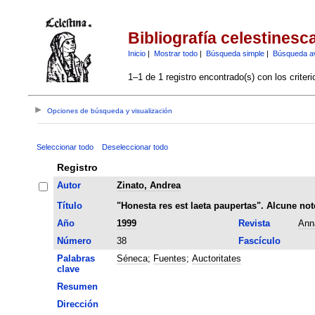
Bibliografía celestinesc
Inicio
|
Mostrar todo
|
Búsqueda simple
|
Búsqueda a
1–1 de 1 registro encontrado(s) con los criter
Opciones de búsqueda y visualización
Seleccionar todo
Deseleccionar todo
Registro
Autor
Zinato, Andrea
Título
"Honesta res est laeta paupertas". Alcune not
Año
1999
Revista
Anna
Número
38
Fascículo
Palabras
Séneca
;
Fuentes
;
Auctoritates
clave
Resumen
Dirección