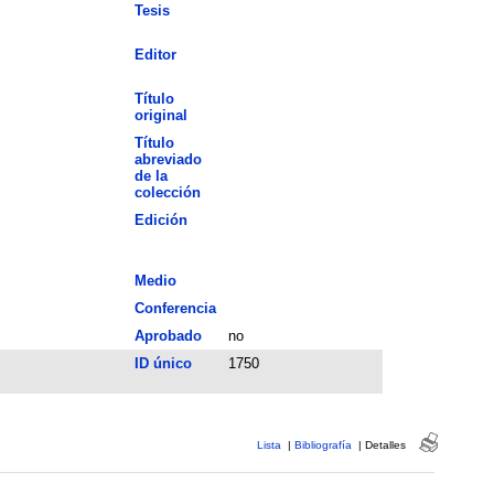
Tesis
Editor
Título
original
Título
abreviado
de la
colección
Edición
Medio
Conferencia
Aprobado
no
ID único
1750
Lista
|
Bibliografía
|
Detalles