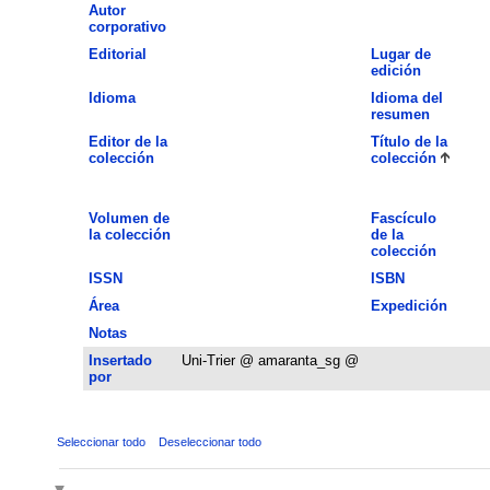
Autor
corporativo
Editorial
Lugar de
edición
Idioma
Idioma del
resumen
Editor de la
Título de la
colección
colección
Volumen de
Fascículo
la colección
de la
colección
ISSN
ISBN
Área
Expedición
Notas
Insertado
Uni-Trier @ amaranta_sg @
por
Seleccionar todo
Deseleccionar todo