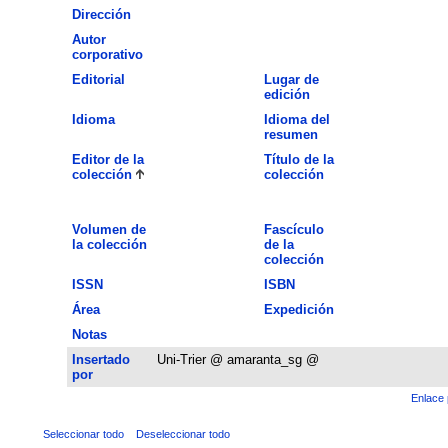
Dirección
Autor
corporativo
Editorial
Lugar de
edición
Idioma
Idioma del
resumen
Editor de la
Título de la
colección
colección
Volumen de
Fascículo
la colección
de la
colección
ISSN
ISBN
Área
Expedición
Notas
Insertado
Uni-Trier @ amaranta_sg @
por
Enlace 
Seleccionar todo
Deseleccionar todo