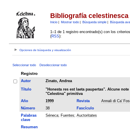
Bibliografía celestinesca
Inicio
|
Mostrar todo
|
Búsqueda simple
|
Búsqueda av
1–1 de 1 registro encontrado(s) con los criteri
(
RSS
):
Opciones de búsqueda y visualización
Seleccionar todo
Deseleccionar todo
Registro
Autor
Zinato, Andrea
Título
"Honesta res est laeta paupertas". Alcune note
"Celestina" primitiva
Año
1999
Revista
Annali di Ca' Fos
Número
38
Fascículo
Palabras
Séneca
;
Fuentes
;
Auctoritates
clave
Resumen