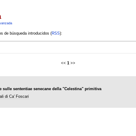
a
vanzada
ios de búsqueda introducidos (
RSS
):
<<
1
>>
e sulle sententiae senecane della "Celestina" primitiva
li di Ca' Foscari