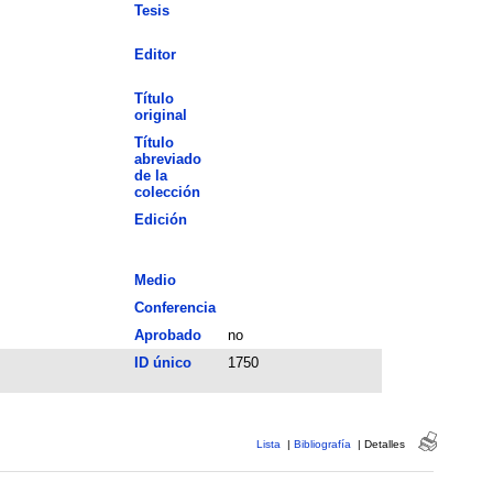
Tesis
Editor
Título
original
Título
abreviado
de la
colección
Edición
Medio
Conferencia
Aprobado
no
ID único
1750
Lista
|
Bibliografía
|
Detalles