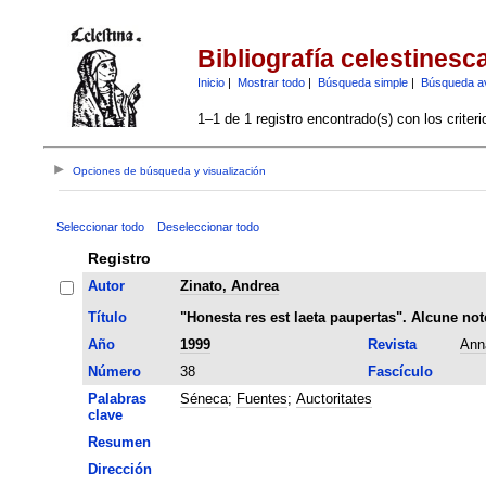
Bibliografía celestinesc
Inicio
|
Mostrar todo
|
Búsqueda simple
|
Búsqueda a
1–1 de 1 registro encontrado(s) con los criter
Opciones de búsqueda y visualización
Seleccionar todo
Deseleccionar todo
Registro
Autor
Zinato, Andrea
Título
"Honesta res est laeta paupertas". Alcune not
Año
1999
Revista
Anna
Número
38
Fascículo
Palabras
Séneca
;
Fuentes
;
Auctoritates
clave
Resumen
Dirección