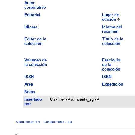
Autor
corporativo
Editorial
Lugar de
edición
Idioma
Idioma del
resumen
Editor de la
Título de la
colección
colección
Volumen de
Fascículo
la colección
de la
colección
ISSN
ISBN
Área
Expedición
Notas
Insertado
Uni-Trier @ amaranta_sg @
por
Seleccionar todo
Deseleccionar todo