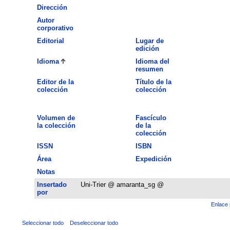
Dirección
Autor
corporativo
Editorial
Lugar de
edición
Idioma
Idioma del
resumen
Editor de la
Título de la
colección
colección
Volumen de
Fascículo
la colección
de la
colección
ISSN
ISBN
Área
Expedición
Notas
Insertado
Uni-Trier @ amaranta_sg @
por
Enlace 
Seleccionar todo
Deseleccionar todo