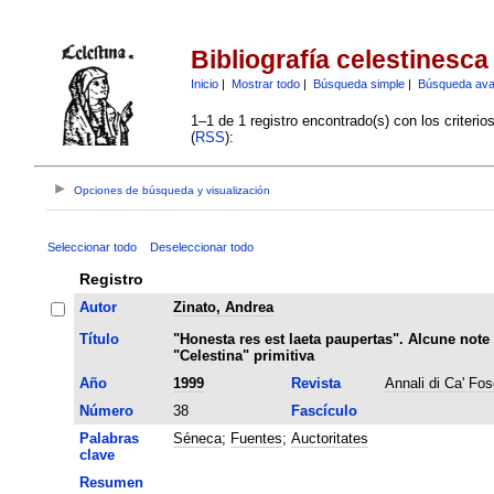
Bibliografía celestinesca
Inicio
|
Mostrar todo
|
Búsqueda simple
|
Búsqueda av
1–1 de 1 registro encontrado(s) con los criteri
(
RSS
):
Opciones de búsqueda y visualización
Seleccionar todo
Deseleccionar todo
Registro
Autor
Zinato, Andrea
Título
"Honesta res est laeta paupertas". Alcune note
"Celestina" primitiva
Año
1999
Revista
Annali di Ca' Fos
Número
38
Fascículo
Palabras
Séneca
;
Fuentes
;
Auctoritates
clave
Resumen