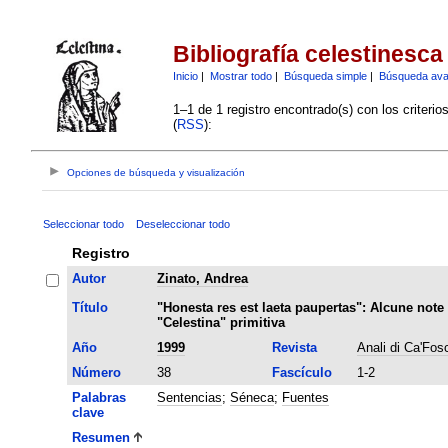
Bibliografía celestinesca
Inicio
|
Mostrar todo
|
Búsqueda simple
|
Búsqueda av
1–1 de 1 registro encontrado(s) con los criteri
(
RSS
):
Opciones de búsqueda y visualización
Seleccionar todo
Deseleccionar todo
Registro
Autor
Zinato, Andrea
Título
"Honesta res est laeta paupertas": Alcune note
"Celestina" primitiva
Año
1999
Revista
Anali di Ca'Fosc
Número
38
Fascículo
1-2
Palabras
Sentencias
;
Séneca
;
Fuentes
clave
Resumen