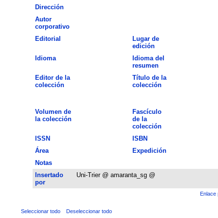
Dirección
Autor
corporativo
Editorial
Lugar de
edición
Idioma
Idioma del
resumen
Editor de la
Título de la
colección
colección
Volumen de
Fascículo
la colección
de la
colección
ISSN
ISBN
Área
Expedición
Notas
Insertado
Uni-Trier @ amaranta_sg @
por
Enlace 
Seleccionar todo
Deseleccionar todo