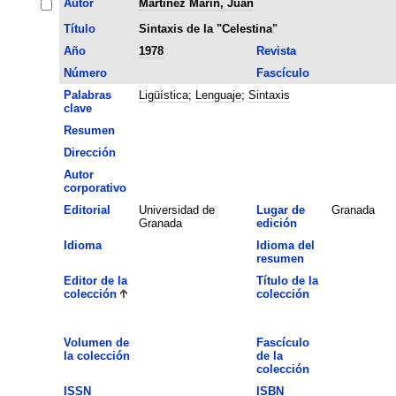
Autor
Martinez Marin, Juan
Título
Sintaxis de la "Celestina"
Año
1978
Revista
Número
Fascículo
Palabras
Ligüística
;
Lenguaje
;
Sintaxis
clave
Resumen
Dirección
Autor
corporativo
Editorial
Universidad de
Lugar de
Granada
Granada
edición
Idioma
Idioma del
resumen
Editor de la
Título de la
colección
colección
Volumen de
Fascículo
la colección
de la
colección
ISSN
ISBN