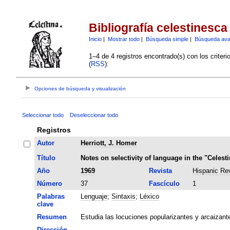
Bibliografía celestinesca
Inicio
|
Mostrar todo
|
Búsqueda simple
|
Búsqueda av
1–4 de 4 registros encontrado(s) con los criter
(
RSS
):
Opciones de búsqueda y visualización
Seleccionar todo
Deseleccionar todo
Registros
Autor
Herriott, J. Homer
Título
Notes on selectivity of language in the "Celest
Año
1969
Revista
Hispanic Re
Número
37
Fascículo
1
Palabras
Lenguaje
;
Sintaxis
;
Léxico
clave
Resumen
Estudia las locuciones popularizantes y arcaizante
Dirección