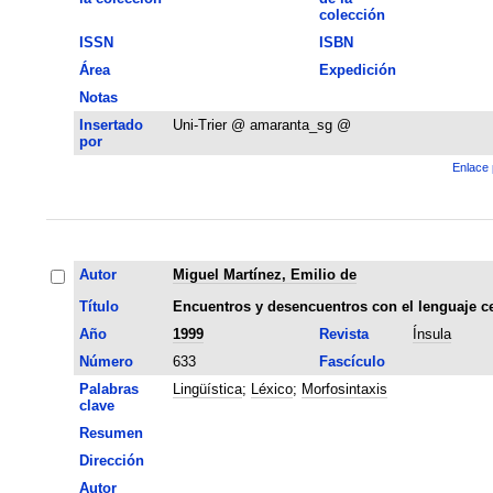
colección
ISSN
ISBN
Área
Expedición
Notas
Insertado
Uni-Trier @ amaranta_sg @
por
Enlace 
Autor
Miguel Martínez, Emilio de
Título
Encuentros y desencuentros con el lenguaje c
Año
1999
Revista
Ínsula
Número
633
Fascículo
Palabras
Lingüística
;
Léxico
;
Morfosintaxis
clave
Resumen
Dirección
Autor