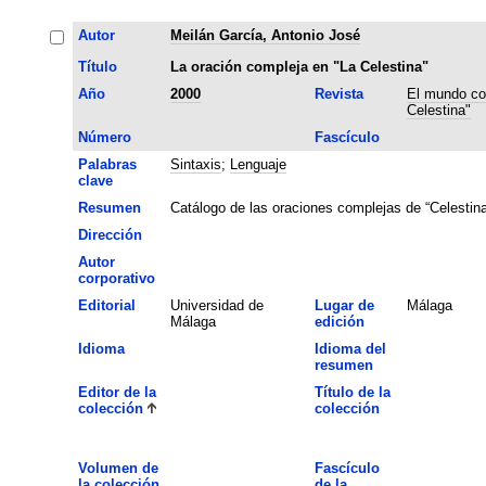
Autor
Meilán García, Antonio José
Título
La oración compleja en "La Celestina"
Año
2000
Revista
El mundo co
Celestina"
Número
Fascículo
Palabras
Sintaxis
;
Lenguaje
clave
Resumen
Catálogo de las oraciones complejas de “Celestin
Dirección
Autor
corporativo
Editorial
Universidad de
Lugar de
Málaga
Málaga
edición
Idioma
Idioma del
resumen
Editor de la
Título de la
colección
colección
Volumen de
Fascículo
la colección
de la