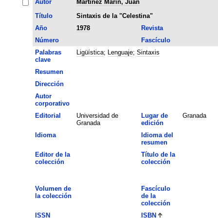
Autor
Martinez Marin, Juan
Título
Sintaxis de la "Celestina"
Año
1978
Revista
Número
Fascículo
Palabras
Ligüística
;
Lenguaje
;
Sintaxis
clave
Resumen
Dirección
Autor
corporativo
Editorial
Universidad de
Lugar de
Granada
Granada
edición
Idioma
Idioma del
resumen
Editor de la
Título de la
colección
colección
Volumen de
Fascículo
la colección
de la
colección
ISSN
ISBN