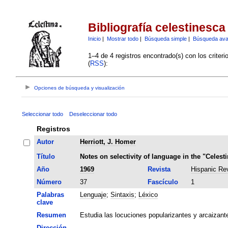
Bibliografía celestinesca
Inicio
|
Mostrar todo
|
Búsqueda simple
|
Búsqueda av
1–4 de 4 registros encontrado(s) con los criter
(
RSS
):
Opciones de búsqueda y visualización
Seleccionar todo
Deseleccionar todo
Registros
Autor
Herriott, J. Homer
Título
Notes on selectivity of language in the "Celest
Año
1969
Revista
Hispanic Re
Número
37
Fascículo
1
Palabras
Lenguaje
;
Sintaxis
;
Léxico
clave
Resumen
Estudia las locuciones popularizantes y arcaizante
Dirección