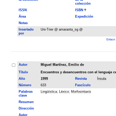
colección
ISSN
ISBN
Área
Expedición
Notas
Insertado
Uni-Trier @ amaranta_sg @
por
Enlace 
Autor
Miguel Martínez, Emilio de
Título
Encuentros y desencuentros con el lenguaje c
Año
1999
Revista
Ínsula
Número
633
Fascículo
Palabras
Lingüística
;
Léxico
;
Morfosintaxis
clave
Resumen
Dirección
Autor