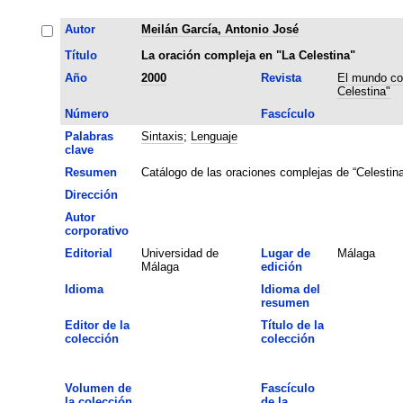
Autor
Meilán García, Antonio José
Título
La oración compleja en "La Celestina"
Año
2000
Revista
El mundo co
Celestina"
Número
Fascículo
Palabras
Sintaxis
;
Lenguaje
clave
Resumen
Catálogo de las oraciones complejas de “Celestin
Dirección
Autor
corporativo
Editorial
Universidad de
Lugar de
Málaga
Málaga
edición
Idioma
Idioma del
resumen
Editor de la
Título de la
colección
colección
Volumen de
Fascículo
la colección
de la