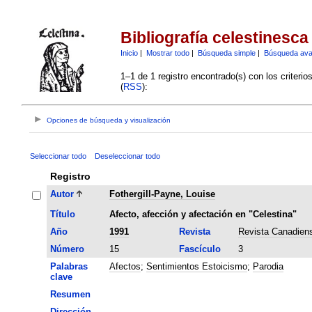
Bibliografía celestinesca
Inicio
|
Mostrar todo
|
Búsqueda simple
|
Búsqueda av
1–1 de 1 registro encontrado(s) con los criteri
(
RSS
):
Opciones de búsqueda y visualización
Seleccionar todo
Deseleccionar todo
Registro
Autor
Fothergill-Payne, Louise
Título
Afecto, afección y afectación en "Celestina"
Año
1991
Revista
Revista Canadien
Número
15
Fascículo
3
Palabras
Afectos
;
Sentimientos Estoicismo
;
Parodia
clave
Resumen
Dirección