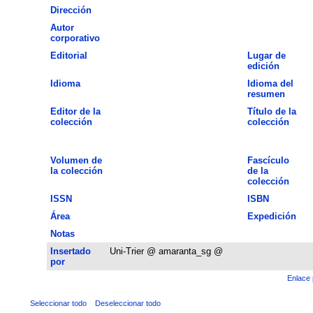
Dirección
Autor
corporativo
Editorial
Lugar de
edición
Idioma
Idioma del
resumen
Editor de la
Título de la
colección
colección
Volumen de
Fascículo
la colección
de la
colección
ISSN
ISBN
Área
Expedición
Notas
Insertado
Uni-Trier @ amaranta_sg @
por
Enlace 
Seleccionar todo
Deseleccionar todo