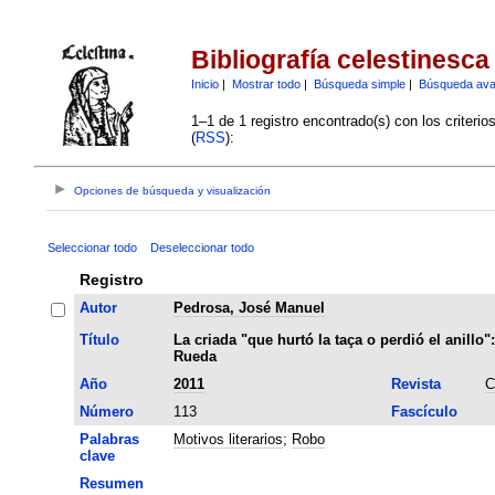
Bibliografía celestinesca
Inicio
|
Mostrar todo
|
Búsqueda simple
|
Búsqueda av
1–1 de 1 registro encontrado(s) con los criteri
(
RSS
):
Opciones de búsqueda y visualización
Seleccionar todo
Deseleccionar todo
Registro
Autor
Pedrosa, José Manuel
Título
La criada "que hurtó la taça o perdió el anillo
Rueda
Año
2011
Revista
C
Número
113
Fascículo
Palabras
Motivos literarios
;
Robo
clave
Resumen