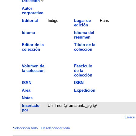
Dirección
Autor
corporativo
Editorial
Indigo
Lugar de
Paris
edición
Idioma
Idioma del
resumen
Editor de la
Título de la
colección
colección
Volumen de
Fascículo
la colección
de la
colección
ISSN
ISBN
Área
Expedición
Notas
Insertado
Uni-Trier @ amaranta_sg @
por
Enlace 
Seleccionar todo
Deseleccionar todo