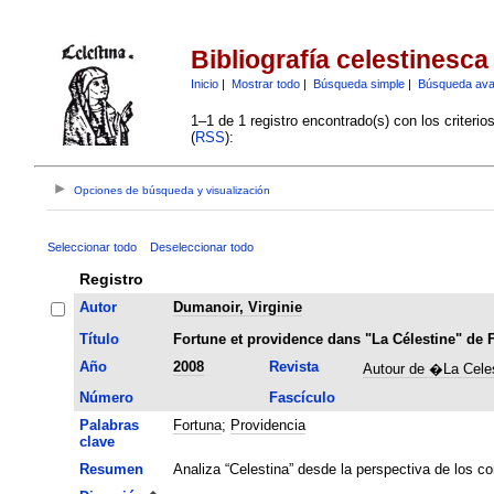
Bibliografía celestinesca
Inicio
|
Mostrar todo
|
Búsqueda simple
|
Búsqueda av
1–1 de 1 registro encontrado(s) con los criteri
(
RSS
):
Opciones de búsqueda y visualización
Seleccionar todo
Deseleccionar todo
Registro
Autor
Dumanoir, Virginie
Título
Fortune et providence dans "La Célestine" de
Año
2008
Revista
Autour de �La Cele
Número
Fascículo
Palabras
Fortuna
;
Providencia
clave
Resumen
Analiza “Celestina” desde la perspectiva de los c