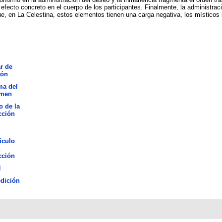
efecto concreto en el cuerpo de los participantes. Finalmente, la administra
que, en La Celestina, estos elementos tienen una carga negativa, los místicos 
r de
ión
ma del
umen
o de la
cción
ículo
cción
N
dición