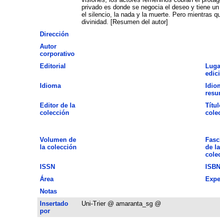
privado es donde se negocia el deseo y tiene un 
el silencio, la nada y la muerte. Pero mientras 
divinidad. [Resumen del autor]
Dirección
Autor
corporativo
Editorial
Luga
edic
Idioma
Idio
res
Editor de la
Títul
colección
cole
Volumen de
Fasc
la colección
de la
cole
ISSN
ISB
Área
Expe
Notas
Insertado
Uni-Trier @ amaranta_sg @
por