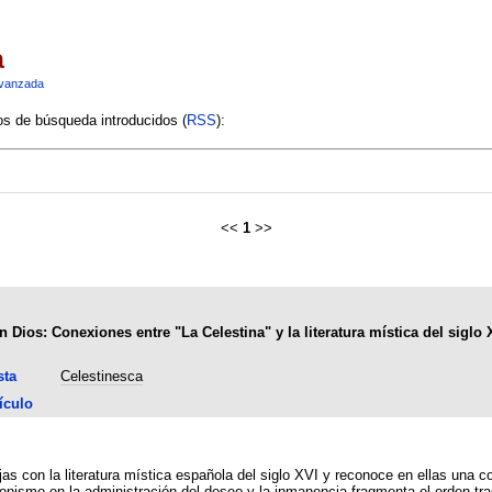
a
vanzada
ios de búsqueda introducidos (
RSS
):
<<
1
>>
 Dios: Conexiones entre "La Celestina" y la literatura mística del siglo 
sta
Celestinesca
ículo
jas con la literatura mística española del siglo XVI y reconoce en ellas un
gonismo en la administración del deseo y la inmanencia fragmenta el orden t