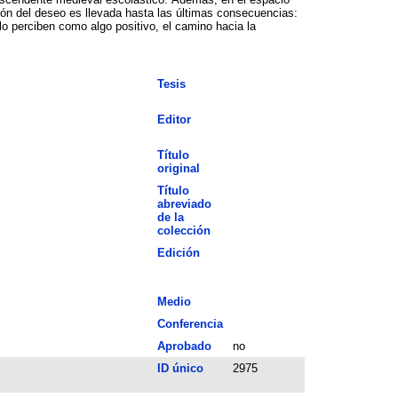
ción del deseo es llevada hasta las últimas consecuencias:
lo perciben como algo positivo, el camino hacia la
Tesis
Editor
Título
original
Título
abreviado
de la
colección
Edición
Medio
Conferencia
Aprobado
no
ID único
2975