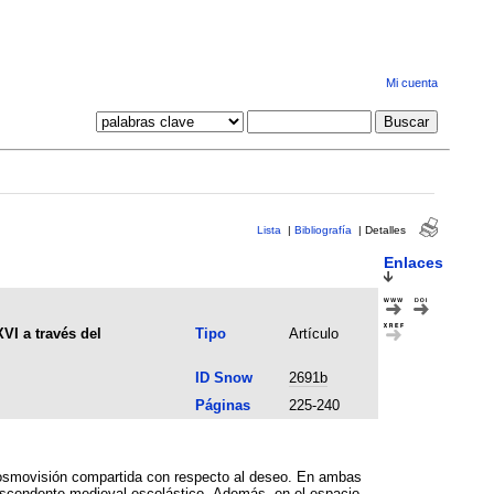
Mi cuenta
Lista
|
Bibliografía
|
Detalles
Enlaces
XVI a través del
Tipo
Artículo
ID Snow
2691b
Páginas
225-240
a cosmovisión compartida con respecto al deseo. En ambas
rascendente medieval escolástico. Además, en el espacio