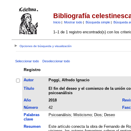
Bibliografía celestinesc
Inicio
|
Mostrar todo
|
Búsqueda simple
|
Búsqueda a
1–1 de 1 registro encontrado(s) con los criter
Opciones de búsqueda y visualización
Seleccionar todo
Deseleccionar todo
Registro
Autor
Poggi, Alfredo Ignacio
Título
El fin del deseo y el comienzo de la unión con
psicoanálisis
Año
2018
Revi
Número
42
Fasc
Palabras
Psicoanálisis
;
Misticismo
;
Dios
;
Deseo
clave
Resumen
Este artículo conecta la obra de Fernando de Ro
visiones, los actores femeninos cobran el prota