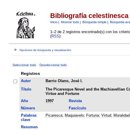
Bibliografía celestinesca
Inicio
|
Mostrar todo
|
Búsqueda simple
|
Búsqueda av
1–2 de 2 registros encontrado(s) con los criter
(
RSS
):
Opciones de búsqueda y visualización
Seleccionar todo
Deseleccionar todo
Registros
Autor
Barrio Olano, José I.
Título
The Picaresque Novel and the Machiavellian C
Virtue and Fortune
Año
1997
Revista
Número
Fascículo
Palabras
Picaresca
;
Maquiavelo
;
Fortuna
;
Virtud
;
Moralidad
clave
Resumen