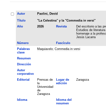
Autor
Paolini, Devid
Título
"La Celestina" y la "Commedia in versi"
Año
2026
Revista
Del escritorio a las p
Estudios de literatur
homenaje a la profes
Jesús Lacarra
Número
Fascículo
Palabras
Maquiavelo
;
Commedia in versi
clave
Resumen
Dirección
Autor
corporativo
Editorial
Prensas de
Lugar de
Zaragoza
la
edición
Universidad
de
Zaragoza
Idioma
Idioma del
resumen