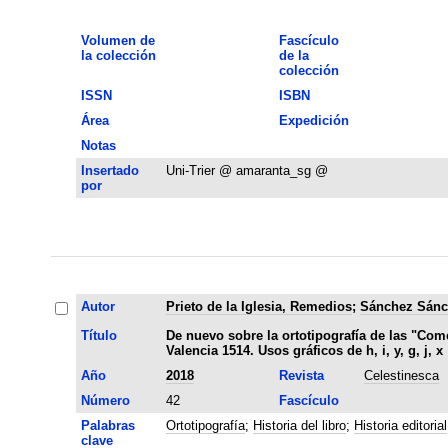
Volumen de
Fascículo
la colección
de la
colección
ISSN
ISBN
Área
Expedición
Notas
Insertado
Uni-Trier @ amaranta_sg @
por
Autor
Prieto de la Iglesia, Remedios
;
Sánchez Sánc
Título
De nuevo sobre la ortotipografía de las "Com
Valencia 1514. Usos gráficos de h, i, y, g, j, x
Año
2018
Revista
Celestinesca
Número
42
Fascículo
Palabras
Ortotipografía
;
Historia del libro
;
Historia editorial
clave