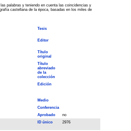
n las palabras y teniendo en cuenta las coincidencias y
grafía castellana de la época, basadas en los miles de
Tesis
Editor
Título
original
Título
abreviado
de la
colección
Edición
Medio
Conferencia
Aprobado
no
ID único
2976