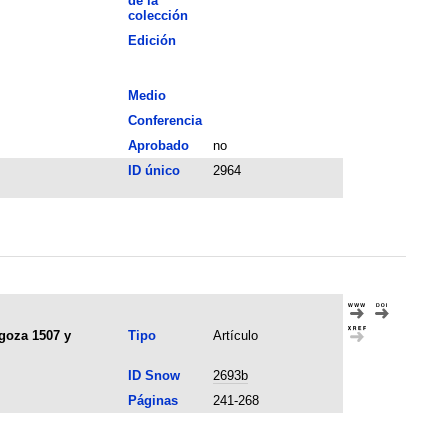
de la
colección
Edición
Medio
Conferencia
Aprobado
no
ID único
2964
agoza 1507 y
Tipo
Artículo
ID Snow
2693b
Páginas
241-268