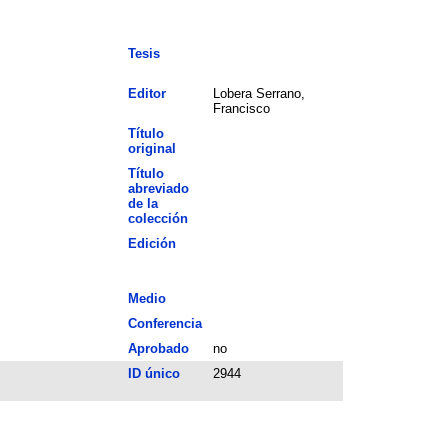
Tesis
Editor
Lobera Serrano,
Francisco
Título
original
Título
abreviado
de la
colección
Edición
Medio
Conferencia
Aprobado
no
ID único
2944