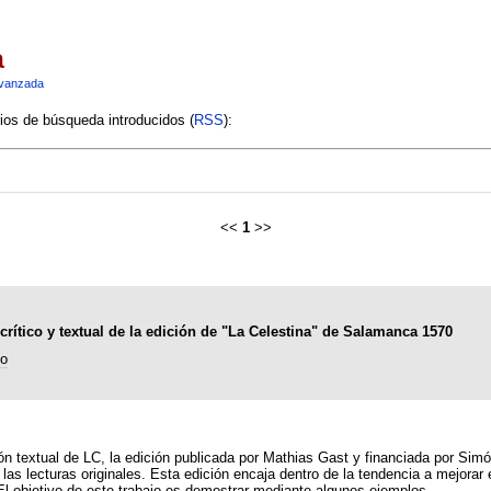
a
vanzada
rios de búsqueda introducidos (
RSS
):
<<
1
>>
rítico y textual de la edición de "La Celestina" de Salamanca 1570
to
ón textual de LC, la edición publicada por Mathias Gast y financiada por 
 las lecturas originales. Esta edición encaja dentro de la tendencia a mejorar 
 El objetivo de este trabajo es demostrar mediante algunos ejemplos