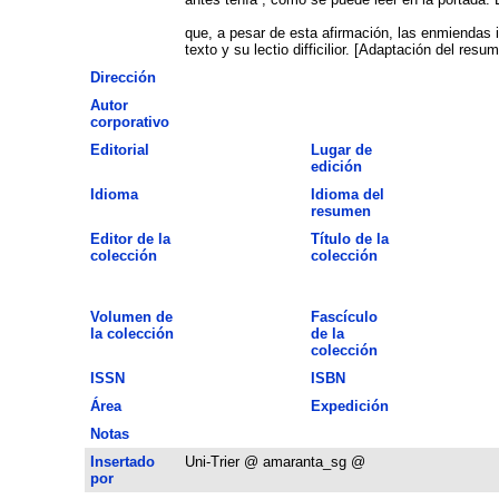
que, a pesar de esta afirmación, las enmiendas in
texto y su lectio difficilior. [Adaptación del resu
Dirección
Autor
corporativo
Editorial
Lugar de
edición
Idioma
Idioma del
resumen
Editor de la
Título de la
colección
colección
Volumen de
Fascículo
la colección
de la
colección
ISSN
ISBN
Área
Expedición
Notas
Insertado
Uni-Trier @ amaranta_sg @
por