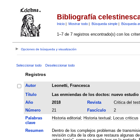
Bibliografía celestinesc
Inicio
|
Mostrar todo
|
Búsqueda simple
|
Búsqueda a
1–7 de 7 registros encontrado(s) con los crite
Opciones de búsqueda y visualización
Seleccionar todo
Deseleccionar todo
Registros
Autor
Leonetti, Francesca
Título
Las enmiendas de los doctos: nuevo estudio c
Año
2018
Revista
Critica del tes
Número
21
Fascículo
2
Palabras
Historia editorial
;
Historia textual
;
Locus criticus
clave
Resumen
Dentro de los complejos problemas de transmisi
revisión culta de la obra que restaura algunas de
antes tenía”, como se puede leer en la portada.