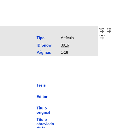
Tipo
Artículo
ID Snow
3016
Páginas
1-18
Tesis
Editor
Título
original
Título
abreviado