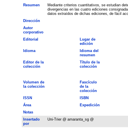
Resumen
Mediante criterios cuantitativos, se estudian det
divergencias en las cuatro ediciones consignadas
datos extraídos de dichas ediciones, de fácil ac
Dirección
Autor
corporativo
Editorial
Lugar de
edición
Idioma
Idioma del
resumen
Editor de la
Título de la
colección
colección
Volumen de
Fascículo
la colección
de la
colección
ISSN
ISBN
Área
Expedición
Notas
Insertado
Uni-Trier @ amaranta_sg @
por