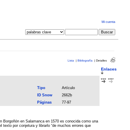
Mi cuenta
Lista
|
Bibliografía
|
Detalles
Enlaces
Tipo
Artículo
ID Snow
2662b
Páginas
77-97
Simón Borgoñón en Salamanca en 1570 es conocida como una
el texto por conjetura y librarlo “de muchos errores que