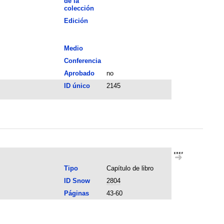
de la
colección
Edición
Medio
Conferencia
Aprobado
no
ID único
2145
Tipo
Capítulo de libro
ID Snow
2804
Páginas
43-60