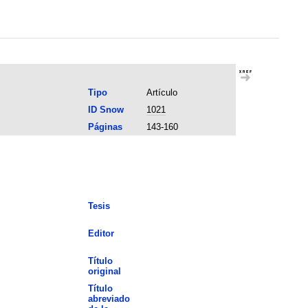
Tipo
Artículo
ID Snow
1021
Páginas
143-160
Tesis
Editor
Título
original
Título
abreviado