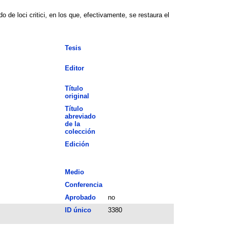
 de loci critici, en los que, efectivamente, se restaura el
Tesis
Editor
Título
original
Título
abreviado
de la
colección
Edición
Medio
Conferencia
Aprobado
no
ID único
3380