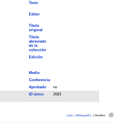
Tesis
Editor
Título
original
Título
abreviado
de la
colección
Edición
Medio
Conferencia
Aprobado
no
ID único
2683
Lista
|
Bibliografía
|
Detalles