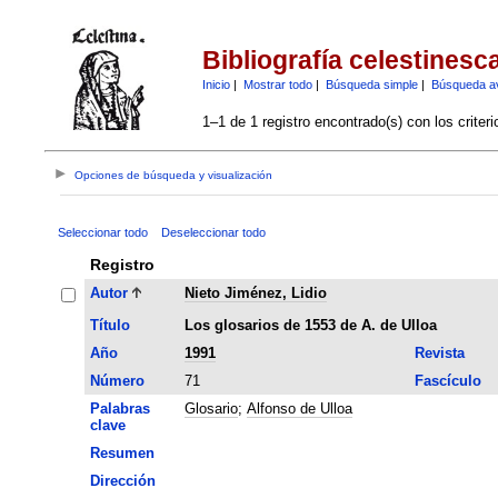
Bibliografía celestinesc
Inicio
|
Mostrar todo
|
Búsqueda simple
|
Búsqueda a
1–1 de 1 registro encontrado(s) con los criter
Opciones de búsqueda y visualización
Seleccionar todo
Deseleccionar todo
Registro
Autor
Nieto Jiménez, Lidio
Título
Los glosarios de 1553 de A. de Ulloa
Año
1991
Revista
Número
71
Fascículo
Palabras
Glosario
;
Alfonso de Ulloa
clave
Resumen
Dirección