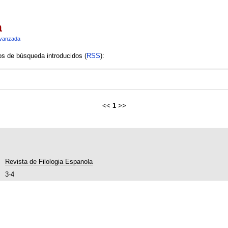
a
vanzada
ios de búsqueda introducidos (
RSS
):
<<
1
>>
Revista de Filologia Espanola
3-4