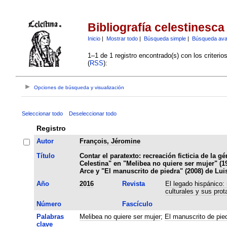
Bibliografía celestinesca
Inicio
|
Mostrar todo
|
Búsqueda simple
|
Búsqueda av
1–1 de 1 registro encontrado(s) con los criteri
(
RSS
):
Opciones de búsqueda y visualización
Seleccionar todo
Deseleccionar todo
Registro
Autor
François, Jéromine
Título
Contar el paratexto: recreación ficticia de la g
Celestina" en "Melibea no quiere ser mujer" (1
Arce y "El manuscrito de piedra" (2008) de Lu
Año
2016
Revista
El legado hispánico:
culturales y sus prot
Número
Fascículo
Palabras
Melibea no quiere ser mujer
;
El manuscrito de pie
clave