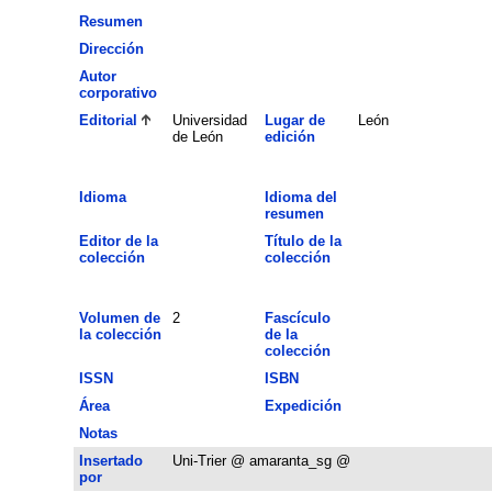
Resumen
Dirección
Autor
corporativo
Editorial
Universidad
Lugar de
León
de León
edición
Idioma
Idioma del
resumen
Editor de la
Título de la
colección
colección
Volumen de
2
Fascículo
la colección
de la
colección
ISSN
ISBN
Área
Expedición
Notas
Insertado
Uni-Trier @ amaranta_sg @
por