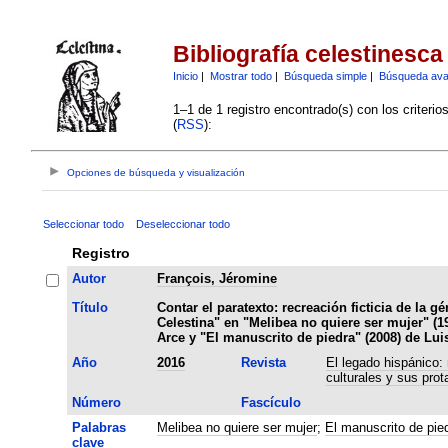
Bibliografía celestinesca
Inicio
|
Mostrar todo
|
Búsqueda simple
|
Búsqueda av
1–1 de 1 registro encontrado(s) con los criteri
(
RSS
):
Opciones de búsqueda y visualización
Seleccionar todo
Deseleccionar todo
Registro
Autor
François, Jéromine
Título
Contar el paratexto: recreación ficticia de la g
Celestina" en "Melibea no quiere ser mujer" (1
Arce y "El manuscrito de piedra" (2008) de Lu
Año
2016
Revista
El legado hispánico:
culturales y sus prot
Número
Fascículo
Palabras
Melibea no quiere ser mujer
;
El manuscrito de pie
clave