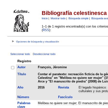
Bibliografía celestinesca
Inicio
|
Mostrar todo
|
Búsqueda simple
|
Búsqueda av
1–1 de 1 registro encontrado(s) con los criteri
(
RSS
):
Opciones de búsqueda y visualización
Seleccionar todo
Deseleccionar todo
Registro
Autor
François, Jéromine
Título
Contar el paratexto: recreación ficticia de la g
Celestina" en "Melibea no quiere ser mujer" (1
Arce y "El manuscrito de piedra" (2008) de Lu
Año
2016
Revista
El legado hispánico:
culturales y sus prot
Número
Fascículo
Palabras
Melibea no quiere ser mujer
;
El manuscrito de pie
clave