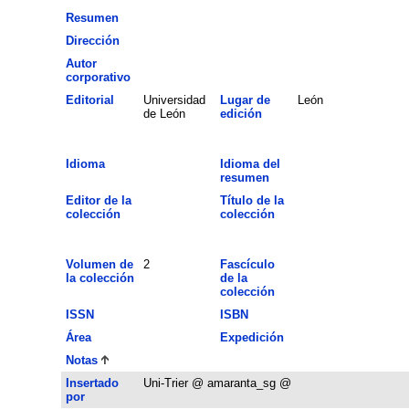
Resumen
Dirección
Autor
corporativo
Editorial
Universidad
Lugar de
León
de León
edición
Idioma
Idioma del
resumen
Editor de la
Título de la
colección
colección
Volumen de
2
Fascículo
la colección
de la
colección
ISSN
ISBN
Área
Expedición
Notas
Insertado
Uni-Trier @ amaranta_sg @
por